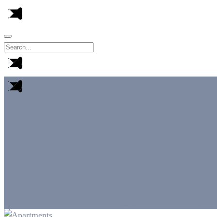
Benvenuti
Appartamenti di vacanza
Agricoltura
Dintorni
Contatto
Deutsch
Tel.+39 0471 662869
Email. info@apartments-harmony.it